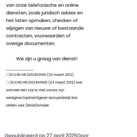
van onze telefonische en online
diensten, zoals juridisch advies en
het laten opmaken, checken of
wijzigen van nieuwe of bestaande
contracten, voorwaarden of
overige documenten.
We zijn u graag van dienst!
[1]
ECLI:NL:HR:2012:BV0616 (23 maart 2012)
[2]
ECLI:NL:HR:2012:BV0616 (23 maart 2012) over
wanneer een zzp´er met succes zijn
werkgever/opdrachtgever aansprakelijk kan
stellen voor (letsel)schade
Gepubliceerd op
27 april 2025
Door